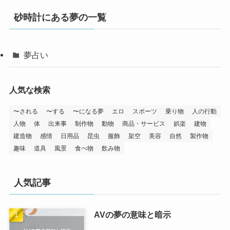
砂時計にある夢の一覧
夢占い
人気な検索
〜される
〜する
〜になる夢
エロ
スポーツ
乗り物
人の行動
人物
体
出来事
制作物
動物
商品・サービス
娯楽
建物
建造物
感情
日用品
昆虫
服飾
架空
美容
自然
製作物
趣味
道具
風景
食べ物
飲み物
人気記事
AVの夢の意味と暗示