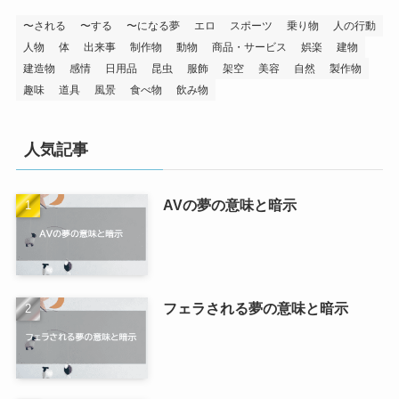
〜される
〜する
〜になる夢
エロ
スポーツ
乗り物
人の行動
人物
体
出来事
制作物
動物
商品・サービス
娯楽
建物
建造物
感情
日用品
昆虫
服飾
架空
美容
自然
製作物
趣味
道具
風景
食べ物
飲み物
人気記事
AVの夢の意味と暗示
フェラされる夢の意味と暗示