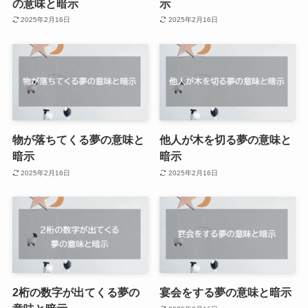
の意味と暗示
示
2025年2月16日
2025年2月16日
物が落ちてくる夢の意味と
他人が木を切る夢の意味と
暗示
暗示
2025年2月16日
2025年2月16日
2桁の数字が出てくる夢の
宴会をする夢の意味と暗示