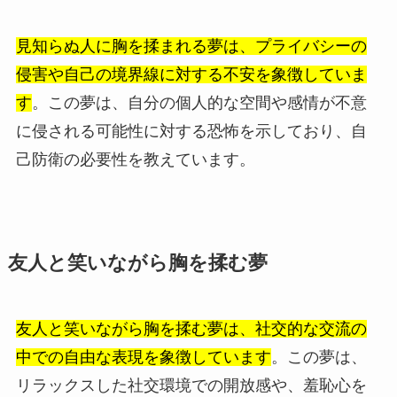
見知らぬ人に胸を揉まれる夢は、プライバシーの
侵害や自己の境界線に対する不安を象徴していま
す
。この夢は、自分の個人的な空間や感情が不意
に侵される可能性に対する恐怖を示しており、自
己防衛の必要性を教えています。
友人と笑いながら胸を揉む夢
友人と笑いながら胸を揉む夢は、社交的な交流の
中での自由な表現を象徴しています
。この夢は、
リラックスした社交環境での開放感や、羞恥心を