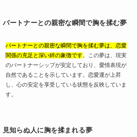
パートナーとの親密な瞬間で胸を揉む夢
パートナーとの親密な瞬間で胸を揉む夢は、恋愛
関係の充足と深い絆の象徴です
。この夢は、現実
のパートナーシップが安定しており、愛情表現が
自然であることを示しています。恋愛運が上昇
し、心の安定を享受している状態を反映していま
す。
見知らぬ人に胸を揉まれる夢