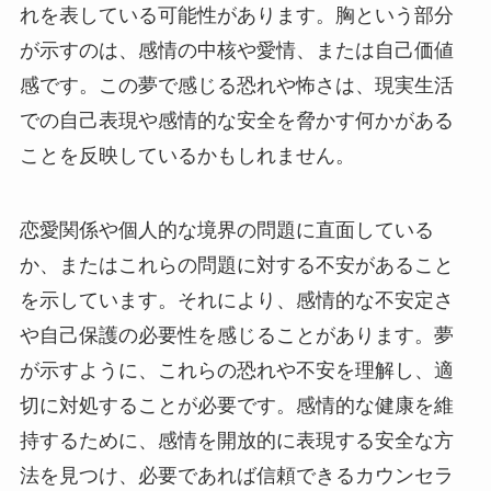
れを表している可能性があります。胸という部分
が示すのは、感情の中核や愛情、または自己価値
感です。この夢で感じる恐れや怖さは、現実生活
での自己表現や感情的な安全を脅かす何かがある
ことを反映しているかもしれません。
恋愛関係や個人的な境界の問題に直面している
か、またはこれらの問題に対する不安があること
を示しています。それにより、感情的な不安定さ
や自己保護の必要性を感じることがあります。夢
が示すように、これらの恐れや不安を理解し、適
切に対処することが必要です。感情的な健康を維
持するために、感情を開放的に表現する安全な方
法を見つけ、必要であれば信頼できるカウンセラ