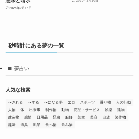
意味と暗示
2025年2月16日
2025年2月16日
砂時計にある夢の一覧
夢占い
人気な検索
〜される
〜する
〜になる夢
エロ
スポーツ
乗り物
人の行動
人物
体
出来事
制作物
動物
商品・サービス
娯楽
建物
建造物
感情
日用品
昆虫
服飾
架空
美容
自然
製作物
趣味
道具
風景
食べ物
飲み物