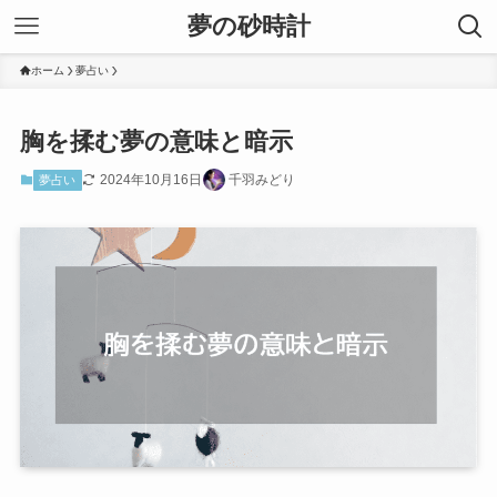
夢の砂時計
ホーム
夢占い
胸を揉む夢の意味と暗示
2024年10月16日
千羽みどり
夢占い