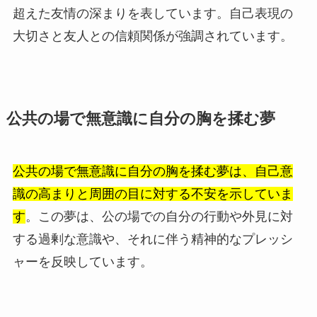
超えた友情の深まりを表しています。自己表現の
大切さと友人との信頼関係が強調されています。
公共の場で無意識に自分の胸を揉む夢
公共の場で無意識に自分の胸を揉む夢は、自己意
識の高まりと周囲の目に対する不安を示していま
す
。この夢は、公の場での自分の行動や外見に対
する過剰な意識や、それに伴う精神的なプレッシ
ャーを反映しています。