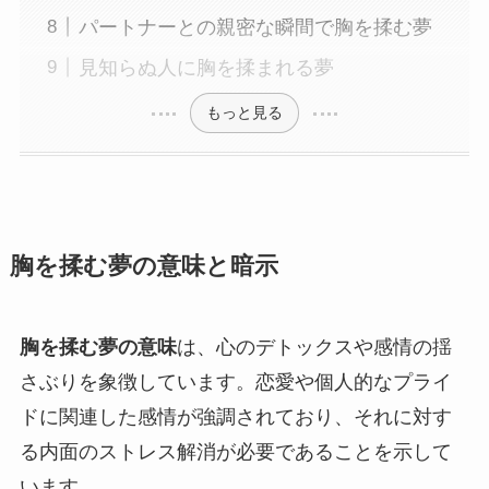
パートナーとの親密な瞬間で胸を揉む夢
見知らぬ人に胸を揉まれる夢
もっと見る
胸を揉む夢の意味と暗示
胸を揉む夢の意味
は、心のデトックスや感情の揺
さぶりを象徴しています。恋愛や個人的なプライ
ドに関連した感情が強調されており、それに対す
る内面のストレス解消が必要であることを示して
います。