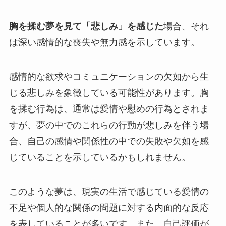
胸を揉む夢を見て「悲しみ」を感じた
場合、それ
は深い感情的な喪失や無力感を示しています。
感情的な欲求やコミュニケーションの欠如から生
じる悲しみを象徴している可能性があります。胸
を揉む行為は、通常は愛情や慰めの行為とされま
すが、夢の中でのこれらの行動が悲しみを伴う場
合、自己の感情や関係性の中での失敗や欠如を感
じていることを示しているかもしれません。
このような夢は、現実の生活で感じている愛情の
不足や個人的な関係の問題に対する内面的な反応
を表していることが多いです。また、自己評価が