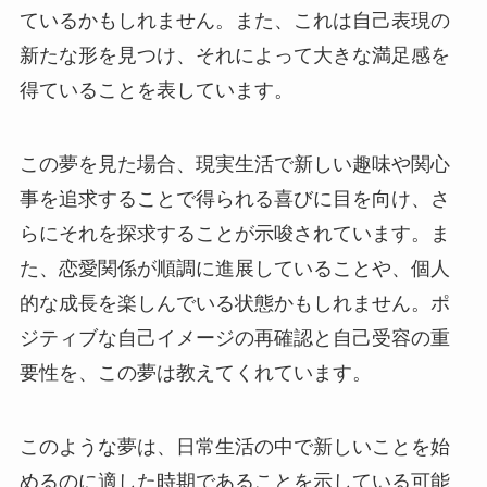
ているかもしれません。また、これは自己表現の
新たな形を見つけ、それによって大きな満足感を
得ていることを表しています。
この夢を見た場合、現実生活で新しい趣味や関心
事を追求することで得られる喜びに目を向け、さ
らにそれを探求することが示唆されています。ま
た、恋愛関係が順調に進展していることや、個人
的な成長を楽しんでいる状態かもしれません。ポ
ジティブな自己イメージの再確認と自己受容の重
要性を、この夢は教えてくれています。
このような夢は、日常生活の中で新しいことを始
めるのに適した時期であることを示している可能